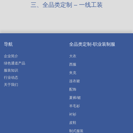
三、全品类定制 – 一线工装
导航
全品类定制-职业装制服
企业简介
大衣
绿色通道产品
西服
服装知识
夹克
行业动态
连衣裙
关于我们
配饰
夏裤/裙
羊毛衫
衬衫
皮鞋
制式服装