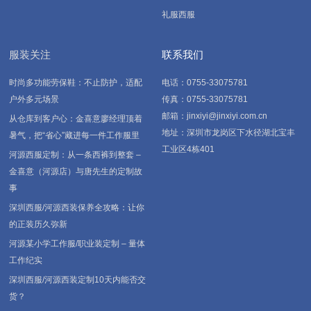
礼服西服
服装关注
联系我们
时尚多功能劳保鞋：不止防护，适配
电话：0755-33075781
户外多元场景
传真：0755-33075781
邮箱：jinxiyi@jinxiyi.com.cn
从仓库到客户心：金喜意廖经理顶着
地址：深圳市龙岗区下水径湖北宝丰
暑气，把“省心”藏进每一件工作服里
工业区4栋401
河源西服定制：从一条西裤到整套 –
金喜意（河源店）与唐先生的定制故
事
深圳西服/河源西装保养全攻略：让你
的正装历久弥新
河源某小学工作服/职业装定制 – 量体
工作纪实
深圳西服/河源西装定制10天内能否交
货？