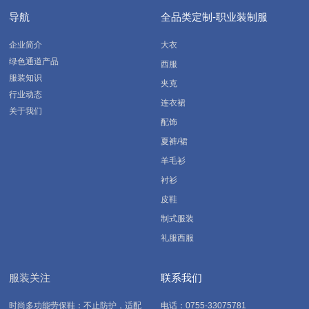
导航
全品类定制-职业装制服
企业简介
大衣
绿色通道产品
西服
服装知识
夹克
行业动态
连衣裙
关于我们
配饰
夏裤/裙
羊毛衫
衬衫
皮鞋
制式服装
礼服西服
服装关注
联系我们
时尚多功能劳保鞋：不止防护，适配
电话：0755-33075781