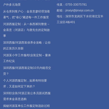
户外多元场景
传真：0755-33075781
邮箱：jinxiyi@jinxiyi.com.cn
从仓库到客户心：金喜意廖经理顶着
地址：深圳市龙岗区下水径湖北宝丰
暑气，把“省心”藏进每一件工作服里
工业区4栋401
河源西服定制：从一条西裤到整套 –
金喜意（河源店）与唐先生的定制故
事
深圳西服/河源西装保养全攻略：让你
的正装历久弥新
河源某小学工作服/职业装定制 – 量体
工作纪实
深圳西服/河源西装定制10天内能否交
货？
个人河源西服定制，如果有特别要
求，又是如何定下来的？
深圳职业装/河源正装公务员面试西服
需求来金喜意选购
揭秘河源某单位工作服定制选款过程