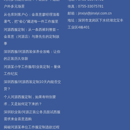
户外多元场景
传真：0755-33075781
邮箱：jinxiyi@jinxiyi.com.cn
从仓库到客户心：金喜意廖经理顶着
地址：深圳市龙岗区下水径湖北宝丰
暑气，把“省心”藏进每一件工作服里
工业区4栋401
河源西服定制：从一条西裤到整套 –
金喜意（河源店）与唐先生的定制故
事
深圳西服/河源西装保养全攻略：让你
的正装历久弥新
河源某小学工作服/职业装定制 – 量体
工作纪实
深圳西服/河源西装定制10天内能否交
货？
个人河源西服定制，如果有特别要
求，又是如何定下来的？
深圳职业装/河源正装公务员面试西服
需求来金喜意选购
揭秘河源某单位工作服定制选款过程