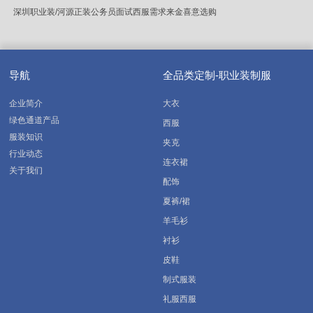
深圳职业装/河源正装公务员面试西服需求来金喜意选购
导航
全品类定制-职业装制服
企业简介
大衣
绿色通道产品
西服
服装知识
夹克
行业动态
连衣裙
关于我们
配饰
夏裤/裙
羊毛衫
衬衫
皮鞋
制式服装
礼服西服