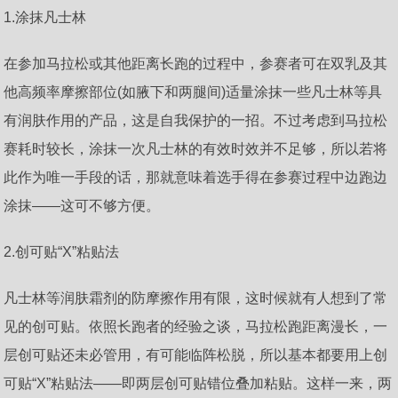
1.涂抹凡士林
在参加马拉松或其他距离长跑的过程中，参赛者可在双乳及其
他高频率摩擦部位(如腋下和两腿间)适量涂抹一些凡士林等具
有润肤作用的产品，这是自我保护的一招。不过考虑到马拉松
赛耗时较长，涂抹一次凡士林的有效时效并不足够，所以若将
此作为唯一手段的话，那就意味着选手得在参赛过程中边跑边
涂抹——这可不够方便。
2.创可贴“X”粘贴法
凡士林等润肤霜剂的防摩擦作用有限，这时候就有人想到了常
见的创可贴。依照长跑者的经验之谈，马拉松跑距离漫长，一
层创可贴还未必管用，有可能临阵松脱，所以基本都要用上创
可贴“X”粘贴法——即两层创可贴错位叠加粘贴。这样一来，两