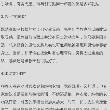
手准备，有备无患。而与创可贴同一精髓的便是各式乳贴。
3.男士“文胸装”
既然参加马拉松的女士们安然无恙，先生们当然也可以由此汲
取灵感。虽然目前市面上并没有男士运动文胸，但只要胸围合
适，想来贴身的运动文胸其实也可低调地被运用到男性参赛者
身上。当然，如果谁在接受时有心理障碍，觉得太过尴尬的
话，那就还是求教于创可贴好了。
4.建议穿“旧衣”
很多人在运动时喜欢穿着纯棉衣物，觉得既吸汗又舒适，但专
家建议若是要跑马拉松的话，不妨还是换一件衣服。纯棉的衣
物吸汗后，相应的摩擦也就越来越大，时间一长，皮肤肯定受
不了，所以建议最好还是买那种专业运动员穿的运动背心，排