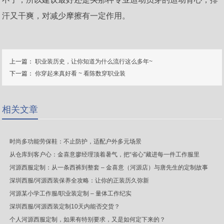
汗又干爽，对减少摩擦有一定作用。
上一篇：
职业装历史，让你知道为什么流行这么多年~
下一篇：
你穿起来真好看 ~ 看陈数穿职业装
相关文章
时尚多功能劳保鞋：不止防护，适配户外多元场景
从仓库到客户心：金喜意廖经理顶着暑气，把“省心”藏进每一件工作服里
河源西服定制：从一条西裤到整套 – 金喜意（河源店）与唐先生的定制故事
深圳西服/河源西装保养全攻略：让你的正装历久弥新
河源某小学工作服/职业装定制 – 量体工作纪实
深圳西服/河源西装定制10天内能否交货？
个人河源西服定制，如果有特别要求，又是如何定下来的？