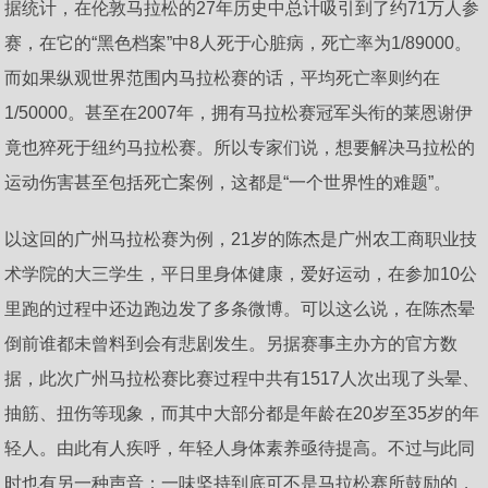
据统计，在伦敦马拉松的27年历史中总计吸引到了约71万人参
赛，在它的“黑色档案”中8人死于心脏病，死亡率为1/89000。
而如果纵观世界范围内马拉松赛的话，平均死亡率则约在
1/50000。甚至在2007年，拥有马拉松赛冠军头衔的莱恩谢伊
竟也猝死于纽约马拉松赛。所以专家们说，想要解决马拉松的
运动伤害甚至包括死亡案例，这都是“一个世界性的难题”。
以这回的广州马拉松赛为例，21岁的陈杰是广州农工商职业技
术学院的大三学生，平日里身体健康，爱好运动，在参加10公
里跑的过程中还边跑边发了多条微博。可以这么说，在陈杰晕
倒前谁都未曾料到会有悲剧发生。另据赛事主办方的官方数
据，此次广州马拉松赛比赛过程中共有1517人次出现了头晕、
抽筋、扭伤等现象，而其中大部分都是年龄在20岁至35岁的年
轻人。由此有人疾呼，年轻人身体素养亟待提高。不过与此同
时也有另一种声音：一味坚持到底可不是马拉松赛所鼓励的，