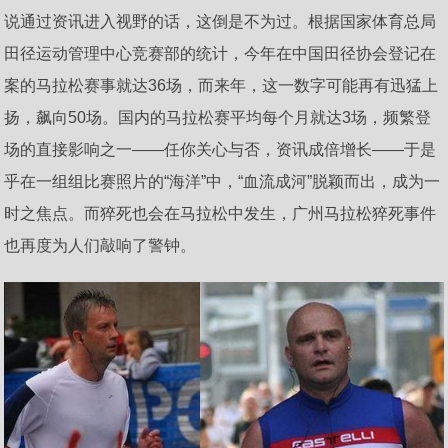
说通过资讯进入视野的话，这倒是不为过。根据国家体育总局
田径运动管理中心竞赛部的统计，今年在中国田径协会登记在
案的马拉松赛事就达36场，而来年，这一数字可能再有迅猛上
扬，飙向50场。国内的马拉松赛平均每个月就达3场，频繁登
场的直接影响之一——任你关心与否，资讯成倍增长——于是
乎在一组组比赛照片的“海洋”中，“血流成河”脱颖而出，成为一
时之焦点。而猝死也会在马拉松中发生，广州马拉松猝死事件
也再度为人们敲响了警钟。