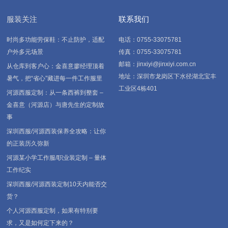
服装关注
联系我们
时尚多功能劳保鞋：不止防护，适配
电话：0755-33075781
户外多元场景
传真：0755-33075781
邮箱：jinxiyi@jinxiyi.com.cn
从仓库到客户心：金喜意廖经理顶着
地址：深圳市龙岗区下水径湖北宝丰
暑气，把“省心”藏进每一件工作服里
工业区4栋401
河源西服定制：从一条西裤到整套 –
金喜意（河源店）与唐先生的定制故
事
深圳西服/河源西装保养全攻略：让你
的正装历久弥新
河源某小学工作服/职业装定制 – 量体
工作纪实
深圳西服/河源西装定制10天内能否交
货？
个人河源西服定制，如果有特别要
求，又是如何定下来的？