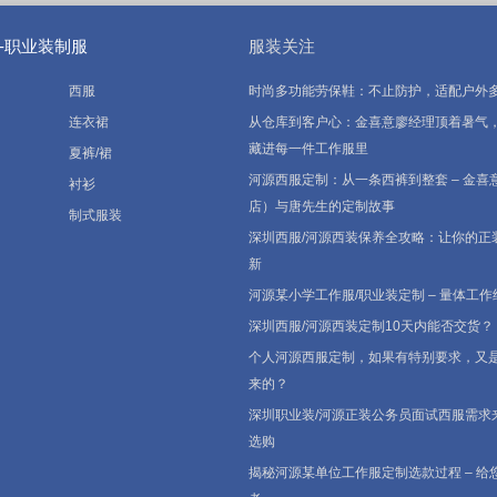
-职业装制服
服装关注
西服
时尚多功能劳保鞋：不止防护，适配户外
连衣裙
从仓库到客户心：金喜意廖经理顶着暑气，
藏进每一件工作服里
夏裤/裙
河源西服定制：从一条西裤到整套 – 金喜
衬衫
店）与唐先生的定制故事
制式服装
深圳西服/河源西装保养全攻略：让你的正
新
河源某小学工作服/职业装定制 – 量体工作
深圳西服/河源西装定制10天内能否交货？
个人河源西服定制，如果有特别要求，又
来的？
深圳职业装/河源正装公务员面试西服需求
选购
揭秘河源某单位工作服定制选款过程 – 给