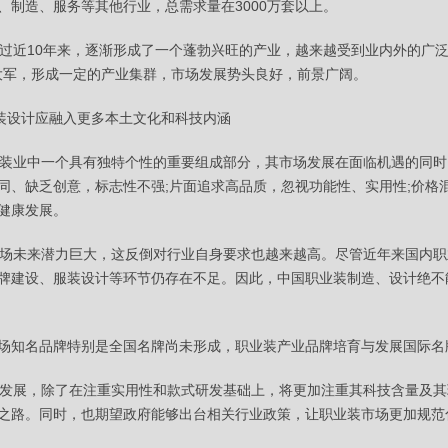
、制造、服务等其他行业，总需求量在3000万套以上。
近10年来，逐渐形成了一个蓬勃兴旺的产业，越来越受到业内外的广泛
业大军，形成一定的产业集群，市场发展势头良好，前景广阔。
装设计应融入更多本土文化和科技内涵
业中一个具有独特个性的重要组成部分，其市场发展在面临机遇的同时
同、缺乏创意，标志性不强;片面追求高品质，忽视功能性、实用性;价格
健康发展。
未来潜力巨大，这反倒对行业自身要求也越来越高。尽管近年来国内职
牌建设、服装设计等环节仍存在不足。因此，中国职业装制造、设计绝不
场知名品牌特别是全国名牌尚未形成，职业装产业品牌培育与发展国际名
展，除了在注重实用性和款式研发基础上，将更加注重其科技含量及其
之路。同时，也期望政府能够出台相关行业政策，让职业装市场更加规范