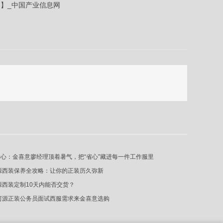
图】_中国产业信息网
心：金喜意廖经理顶着暑气，把“省心”藏进每一件工作服里
源西装保养全攻略：让你的正装历久弥新
源西装定制10天内能否交货？
河源正装公务员面试西服需求来金喜意选购