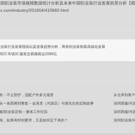
年中国职业装市场规模数据统计分析及未来中国职业装行业发展前景分析【
xx.com/industry/201604/410660.html
职业装行业发展现状以及发展趋势分析，商务职业装朝着高端化发展
B2C市场3C服装交易规模达2089亿
鞋：不止防护，适配户外多元场景
从仓库到客户
从一条西裤到整套 – 金喜意（河源店）与唐先生的定制故事
深圳西服/河
/职业装定制 – 量体工作纪实
深圳西服/河
制，如果有特别要求，又是如何定下来的？
深圳职业装/