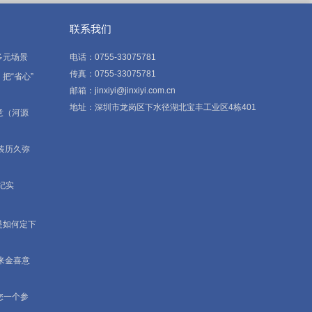
联系我们
多元场景
电话：0755-33075781
传真：0755-33075781
把“省心”
邮箱：jinxiyi@jinxiyi.com.cn
地址：深圳市龙岗区下水径湖北宝丰工业区4栋401
意（河源
装历久弥
纪实
是如何定下
来金喜意
您一个参