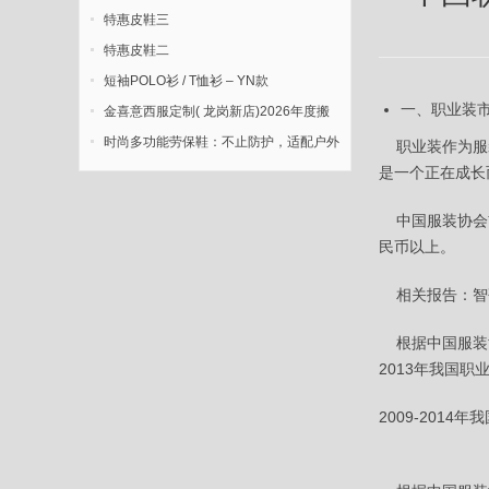
特惠皮鞋三
特惠皮鞋二
短袖POLO衫 / T恤衫 – YN款
一、职业装
金喜意西服定制( 龙岗新店)2026年度搬
迁新开业
时尚多功能劳保鞋：不止防护，适配户外
职业装作为服装
多元场景
是一个正在成长
中国服装协会首
民币以上。
相关报告：智
根据中国服装协
2013年我国职
2009-201