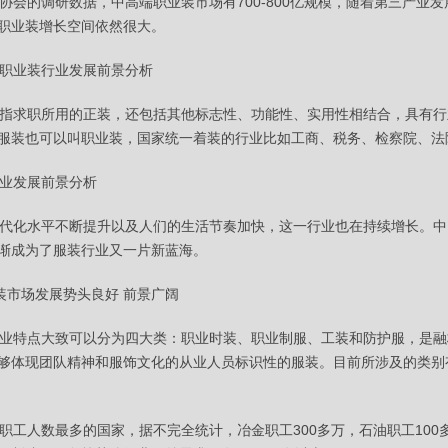
会的调研数据，中高端职业装市场有700-800亿规模，随着第三产业
职业装增长空间依然很大。
职业装行业发展前景分析
求职所用的正装，还包括其他标志性、功能性、实用性相结合，具有行
服装也可以叫职业装，国家统一着装的行业比如工商、税务、检察院、法
业发展前景分析
化水平不断提升以及人们的生活节奏加快，这一行业也在持续增长。中
渐成为了服装行业又一片新蓝海。
市场发展势头良好 前景广阔
特点大致可以分为四大类：职业时装、职业制服、工装和防护服，是融
够体现团队精神和服饰文化的从业人员标识性的服装。目前所涉及的类别
工人数最多的国家，据不完全统计，冶金职工300多万，石油职工100多