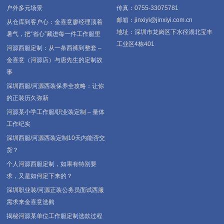
户外多元场景
传真：0755-33075781
邮箱：jinxiyi@jinxiyi.com.cn
从仓库到客户心：金喜意廖经理顶着
地址：深圳市龙岗区下水径湖北宝丰
暑气，把“省心”藏进每一件工作服里
工业区4栋401
河源西服定制：从一条西裤到整套 –
金喜意（河源店）与唐先生的定制故
事
深圳西服/河源西装保养全攻略：让你
的正装历久弥新
河源某小学工作服/职业装定制 – 量体
工作纪实
深圳西服/河源西装定制10天内能否交
货？
个人河源西服定制，如果有特别要
求，又是如何定下来的？
深圳职业装/河源正装公务员面试西服
需求来金喜意选购
揭秘河源某单位工作服定制选款过程