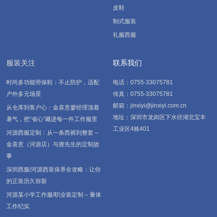
皮鞋
制式服装
礼服西服
服装关注
联系我们
时尚多功能劳保鞋：不止防护，适配
电话：0755-33075781
户外多元场景
传真：0755-33075781
邮箱：jinxiyi@jinxiyi.com.cn
从仓库到客户心：金喜意廖经理顶着
地址：深圳市龙岗区下水径湖北宝丰
暑气，把“省心”藏进每一件工作服里
工业区4栋401
河源西服定制：从一条西裤到整套 –
金喜意（河源店）与唐先生的定制故
事
深圳西服/河源西装保养全攻略：让你
的正装历久弥新
河源某小学工作服/职业装定制 – 量体
工作纪实