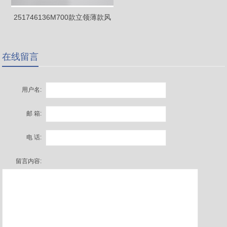
251746136M700款立领薄款风
衣，高弹单层夹克
在线留言
用户名:
邮 箱:
电 话:
留言内容: