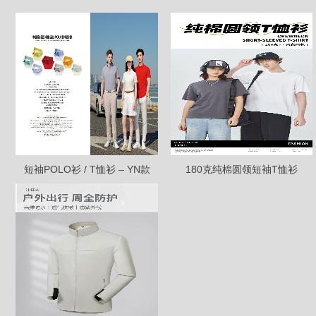
短袖POLO衫 / T恤衫 – YN款
180克纯棉圆领短袖T恤衫
251713/217679000