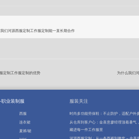
么我们河源西服定制工作服定制能一直长期合作
服定制工作服定制的优势
为什么我们
-职业装制服
服装关注
西服
时尚多功能劳保鞋：不止防护，适配户外
连衣裙
从仓库到客户心：金喜意廖经理顶着暑气，
藏进每一件工作服里
夏裤/裙
河源西服定制：从一条西裤到整套 – 金喜