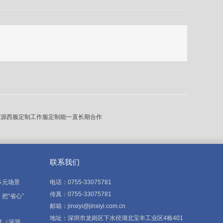
河源西服定制工作服定制能一直长期合作
联系我们
多元场景
电话：0755-33075781
传真：0755-33075781
把“省心”
邮箱：jinxiyi@jinxiyi.com.cn
地址：深圳市龙岗区下水径湖北宝丰工业区4栋401
意（河源