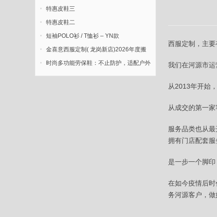
特惠皮鞋三
特惠皮鞋二
短袖POLO衫 / T恤衫 – YN款
西服定制，主要
金喜意西服定制( 龙岗新店)2026年度搬
迁新开业
时尚多功能劳保鞋：不止防护，适配户外
我们在河源市运
多元场景
从2013年开
从成交的第一家
服务品类也从最
拥有门店配套服
是一步一个脚印
在如今疫情后时
务河源客户，做