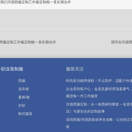
么我们河源西服定制工作服定制能一直长期合作
西服定制工作服定制能一直长期合作
我司在河源
-职业装制服
服装关注
西服
时尚多功能劳保鞋：不止防护，适配户外
连衣裙
从仓库到客户心：金喜意廖经理顶着暑气，
藏进每一件工作服里
夏裤/裙
河源西服定制：从一条西裤到整套 – 金喜
衬衫
店）与唐先生的定制故事
制式服装
深圳西服/河源西装保养全攻略：让你的正
新