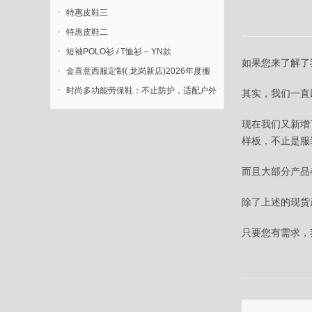
特惠皮鞋三
特惠皮鞋二
短袖POLO衫 / T恤衫 – YN款
如果您来了解了
金喜意西服定制( 龙岗新店)2026年度搬
迁新开业
时尚多功能劳保鞋：不止防护，适配户外
其实，我们一直
多元场景
现在我们又新增
样板，不止是服
而且大部分产品
除了上述的现货
只要您有需求，