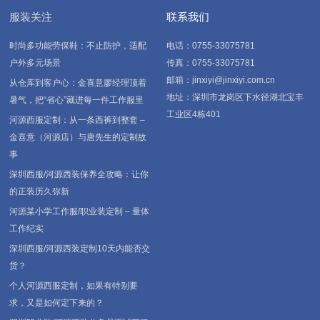
服装关注
联系我们
时尚多功能劳保鞋：不止防护，适配
电话：0755-33075781
户外多元场景
传真：0755-33075781
邮箱：jinxiyi@jinxiyi.com.cn
从仓库到客户心：金喜意廖经理顶着
地址：深圳市龙岗区下水径湖北宝丰
暑气，把“省心”藏进每一件工作服里
工业区4栋401
河源西服定制：从一条西裤到整套 –
金喜意（河源店）与唐先生的定制故
事
深圳西服/河源西装保养全攻略：让你
的正装历久弥新
河源某小学工作服/职业装定制 – 量体
工作纪实
深圳西服/河源西装定制10天内能否交
货？
个人河源西服定制，如果有特别要
求，又是如何定下来的？