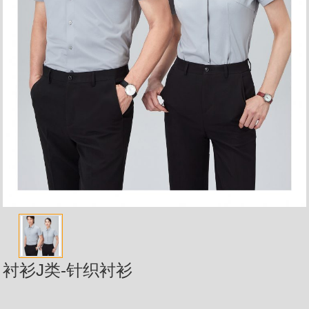
衬衫J类-针织衬衫
...