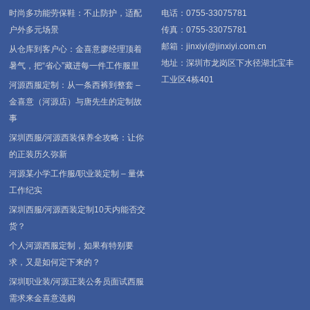
时尚多功能劳保鞋：不止防护，适配
电话：0755-33075781
户外多元场景
传真：0755-33075781
邮箱：jinxiyi@jinxiyi.com.cn
从仓库到客户心：金喜意廖经理顶着
地址：深圳市龙岗区下水径湖北宝丰
暑气，把“省心”藏进每一件工作服里
工业区4栋401
河源西服定制：从一条西裤到整套 –
金喜意（河源店）与唐先生的定制故
事
深圳西服/河源西装保养全攻略：让你
的正装历久弥新
河源某小学工作服/职业装定制 – 量体
工作纪实
深圳西服/河源西装定制10天内能否交
货？
个人河源西服定制，如果有特别要
求，又是如何定下来的？
深圳职业装/河源正装公务员面试西服
需求来金喜意选购