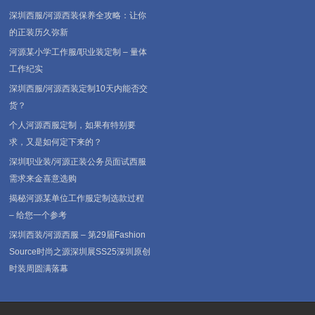
深圳西服/河源西装保养全攻略：让你
的正装历久弥新
河源某小学工作服/职业装定制 – 量体
工作纪实
深圳西服/河源西装定制10天内能否交
货？
个人河源西服定制，如果有特别要
求，又是如何定下来的？
深圳职业装/河源正装公务员面试西服
需求来金喜意选购
揭秘河源某单位工作服定制选款过程
– 给您一个参考
深圳西装/河源西服 – 第29届Fashion
Source时尚之源深圳展SS25深圳原创
时装周圆满落幕