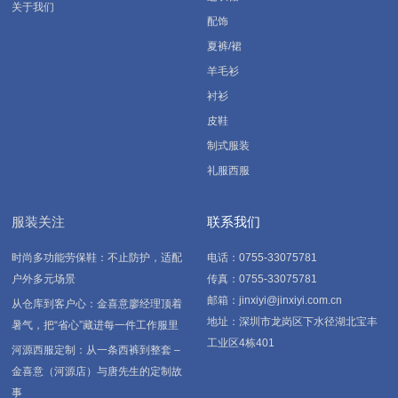
关于我们
配饰
夏裤/裙
羊毛衫
衬衫
皮鞋
制式服装
礼服西服
服装关注
联系我们
时尚多功能劳保鞋：不止防护，适配
电话：0755-33075781
户外多元场景
传真：0755-33075781
邮箱：jinxiyi@jinxiyi.com.cn
从仓库到客户心：金喜意廖经理顶着
地址：深圳市龙岗区下水径湖北宝丰
暑气，把“省心”藏进每一件工作服里
工业区4栋401
河源西服定制：从一条西裤到整套 –
金喜意（河源店）与唐先生的定制故
事