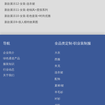
新款展示12-女装-连衣裙
新款展示11-女装-老钱风+度假系列
新款展示10-女装-彩色套装+时尚优雅
新款展示9-假人模特效果图
导航
全品类定制-职业装制服
企业简介
大衣
绿色通道产品
西服
服装知识
夹克
行业动态
连衣裙
关于我们
配饰
夏裤/裙
羊毛衫
衬衫