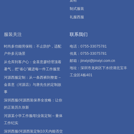
皮鞋
制式服装
礼服西服
服装关注
联系我们
时尚多功能劳保鞋：不止防护，适配
电话：0755-33075781
户外多元场景
传真：0755-33075781
邮箱：jinxiyi@jinxiyi.com.cn
从仓库到客户心：金喜意廖经理顶着
地址：深圳市龙岗区下水径湖北宝丰
暑气，把“省心”藏进每一件工作服里
工业区4栋401
河源西服定制：从一条西裤到整套 –
金喜意（河源店）与唐先生的定制故
事
深圳西服/河源西装保养全攻略：让你
的正装历久弥新
河源某小学工作服/职业装定制 – 量体
工作纪实
深圳西服/河源西装定制10天内能否交