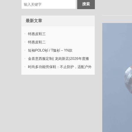
最新文章
特惠皮鞋三
特惠皮鞋二
短袖POLO衫 / T恤衫 – YN款
金喜意西服定制( 龙岗新店)2026年度搬
迁新开业
时尚多功能劳保鞋：不止防护，适配户外
多元场景