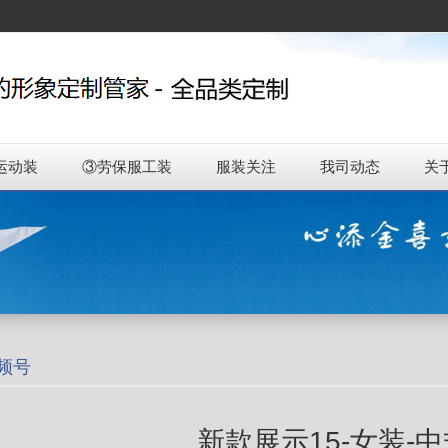
运动装
③劳保服工装
服装关注
我司动态
关
频号
新款展示15-女装-