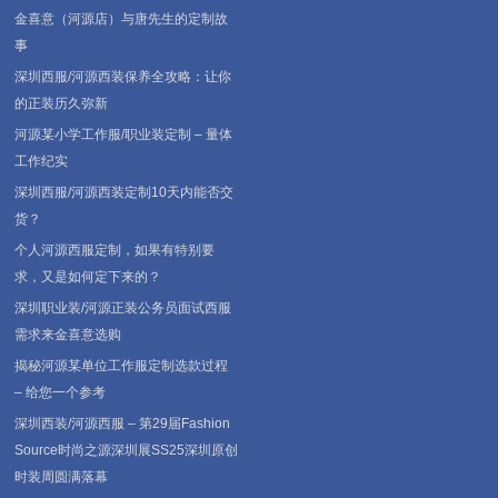
金喜意（河源店）与唐先生的定制故
事
深圳西服/河源西装保养全攻略：让你
的正装历久弥新
河源某小学工作服/职业装定制 – 量体
工作纪实
深圳西服/河源西装定制10天内能否交
货？
个人河源西服定制，如果有特别要
求，又是如何定下来的？
深圳职业装/河源正装公务员面试西服
需求来金喜意选购
揭秘河源某单位工作服定制选款过程
– 给您一个参考
深圳西装/河源西服 – 第29届Fashion
Source时尚之源深圳展SS25深圳原创
时装周圆满落幕