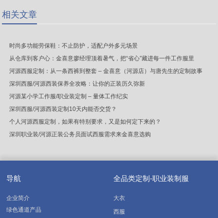
相关文章
时尚多功能劳保鞋：不止防护，适配户外多元场景
从仓库到客户心：金喜意廖经理顶着暑气，把“省心”藏进每一件工作服里
河源西服定制：从一条西裤到整套 – 金喜意（河源店）与唐先生的定制故事
深圳西服/河源西装保养全攻略：让你的正装历久弥新
河源某小学工作服/职业装定制 – 量体工作纪实
深圳西服/河源西装定制10天内能否交货？
个人河源西服定制，如果有特别要求，又是如何定下来的？
深圳职业装/河源正装公务员面试西服需求来金喜意选购
导航
全品类定制-职业装制服
企业简介
大衣
绿色通道产品
西服