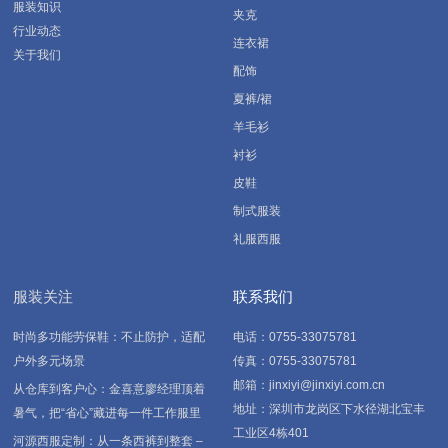
服装知识
夹克
行业动态
连衣裙
关于我们
配饰
夏裤/裙
羊毛衫
衬衫
皮鞋
制式服装
礼服西服
服装关注
联系我们
时尚多功能劳保鞋：不止防护，适配
电话：0755-33075781
户外多元场景
传真：0755-33075781
邮箱：jinxiyi@jinxiyi.com.cn
从仓库到客户心：金喜意廖经理顶着
地址：深圳市龙岗区下水径湖北宝丰
暑气，把“省心”藏进每一件工作服里
工业区4栋401
河源西服定制：从一条西裤到整套 –