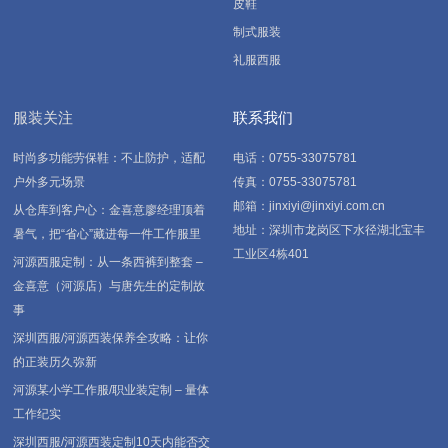
皮鞋
制式服装
礼服西服
服装关注
联系我们
时尚多功能劳保鞋：不止防护，适配
电话：0755-33075781
户外多元场景
传真：0755-33075781
邮箱：jinxiyi@jinxiyi.com.cn
从仓库到客户心：金喜意廖经理顶着
地址：深圳市龙岗区下水径湖北宝丰
暑气，把“省心”藏进每一件工作服里
工业区4栋401
河源西服定制：从一条西裤到整套 –
金喜意（河源店）与唐先生的定制故
事
深圳西服/河源西装保养全攻略：让你
的正装历久弥新
河源某小学工作服/职业装定制 – 量体
工作纪实
深圳西服/河源西装定制10天内能否交