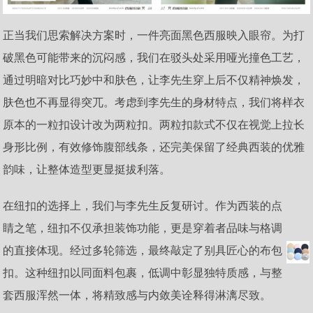
正当我们思索解决方案时，一件亮面黑色西服映入眼帘。为打
破黑色可能带来的沉闷感，我们在驳头处采用哑光撞色工艺，
通过明暗对比巧妙中和肤色，让李先生穿上后不仅精神焕发，
肤色也不再显得突兀。考虑到李先生的身材特点，我们将样衣
原本的一粒扣设计改为两粒扣。两粒扣款式不仅在视觉上拉长
身形比例，有效修饰腹部线条，还完美保留了经典西装的优雅
韵味，让整体造型更显挺拔利落。
在纽扣的选择上，我们与李先生反复研讨。作为西装的点
睛之笔，纽扣不仅承担装饰功能，更是穿着者品味与格调
的直接体现。经过多轮筛选，最终敲定了别具匠心的布包
扣。这种纽扣以同面料包裹，低调中彰显独特质感，与整
套西服浑然一体，将精致感与内敛美诠释得淋漓尽致。