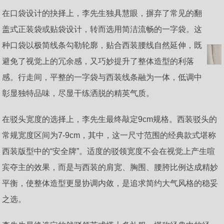
在口袋设计的抉择上，李先生独具慧眼，摒弃了常见的翻
盖式正装袋或贴袋设计，转而选用简洁流畅的一字袋。这
种口袋以极简线条勾勒轮廓，贴合西装腰线自然延伸，既
避免了视觉上的冗余感，又巧妙提升了整体造型的利落
感。行走间，平整的一字袋与西装线条融为一体，低调中
彰显独特品味，尽显干练洒脱的精英气质。
在驳头宽度的选择上，李先生最终敲定9cm规格。西装驳头的
常规宽度区间为7-9cm，其中，这一尺寸范围的经典款式堪称
西装版型中的“安全牌”。适度的驳领宽度不会在视觉上产生喧
宾夺主的效果，而是与西装的肩宽、胸围、腰胯比例达成精妙
平衡，使整体造型更显协调内敛，是追求简约大气风格的稳妥
之选。