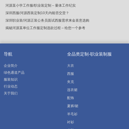
河源某小学工作服/职业装定制 – 量体工作纪实
深圳西服/河源西装定制10天内能否交货？
深圳职业装/河源正装公务员面试西服需求来金喜意选购
揭秘河源某单位工作服定制选款过程 – 给您一个参考
导航
全品类定制-职业装制服
企业简介
大衣
绿色通道产品
西服
服装知识
夹克
行业动态
连衣裙
关于我们
配饰
夏裤/裙
羊毛衫
衬衫