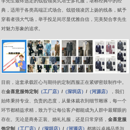
李先生最终选定的戗驳领英式塔士多礼服，堪称经典中的经
典，适用于各类高端正式场合。戗驳领凌厉上扬的线条，赋予
穿着者强大气场，举手投足间尽显优雅自信，完美契合李先生
对魅力形象的追求。
目前，这套承载匠心与期待的定制西服正在紧锣密鼓制作中。
在
金喜意服饰定制
（
工厂店
）
/
（深圳店）
/
（河源店）
，我们
始终秉持专业、负责的态度，从量体裁衣到细节雕琢，每一个
环节都精益求精，致力于让每位客户都能成为人群中最耀眼的
存在。无论是商务正装、婚礼礼服，还是日常穿搭，
金喜意服
饰定制
（
工厂店
）
/
（深圳店）
/
（河源店）
都将以卓越品质与