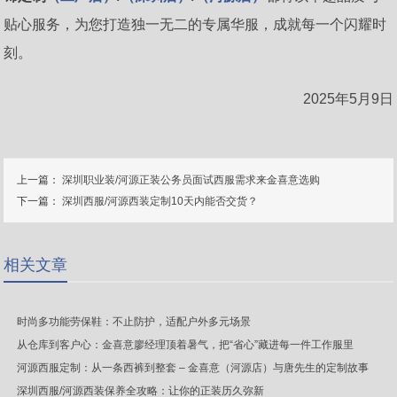
贴心服务，为您打造独一无二的专属华服，成就每一个闪耀时
刻。
2025年5月9日
上一篇：
深圳职业装/河源正装公务员面试西服需求来金喜意选购
下一篇：
深圳西服/河源西装定制10天内能否交货？
相关文章
时尚多功能劳保鞋：不止防护，适配户外多元场景
从仓库到客户心：金喜意廖经理顶着暑气，把“省心”藏进每一件工作服里
河源西服定制：从一条西裤到整套 – 金喜意（河源店）与唐先生的定制故事
深圳西服/河源西装保养全攻略：让你的正装历久弥新