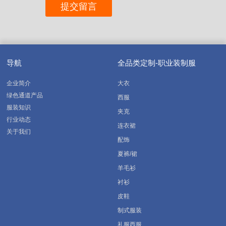
导航
全品类定制-职业装制服
企业简介
大衣
绿色通道产品
西服
服装知识
夹克
行业动态
连衣裙
关于我们
配饰
夏裤/裙
羊毛衫
衬衫
皮鞋
制式服装
礼服西服