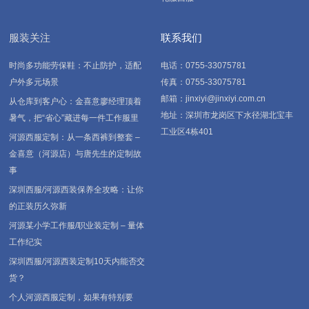
服装关注
联系我们
时尚多功能劳保鞋：不止防护，适配
电话：0755-33075781
户外多元场景
传真：0755-33075781
邮箱：jinxiyi@jinxiyi.com.cn
从仓库到客户心：金喜意廖经理顶着
地址：深圳市龙岗区下水径湖北宝丰
暑气，把“省心”藏进每一件工作服里
工业区4栋401
河源西服定制：从一条西裤到整套 –
金喜意（河源店）与唐先生的定制故
事
深圳西服/河源西装保养全攻略：让你
的正装历久弥新
河源某小学工作服/职业装定制 – 量体
工作纪实
深圳西服/河源西装定制10天内能否交
货？
个人河源西服定制，如果有特别要