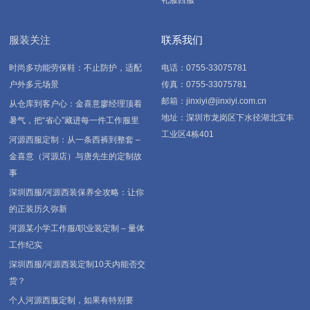
礼服西服
服装关注
联系我们
时尚多功能劳保鞋：不止防护，适配
电话：0755-33075781
户外多元场景
传真：0755-33075781
邮箱：jinxiyi@jinxiyi.com.cn
从仓库到客户心：金喜意廖经理顶着
地址：深圳市龙岗区下水径湖北宝丰
暑气，把“省心”藏进每一件工作服里
工业区4栋401
河源西服定制：从一条西裤到整套 –
金喜意（河源店）与唐先生的定制故
事
深圳西服/河源西装保养全攻略：让你
的正装历久弥新
河源某小学工作服/职业装定制 – 量体
工作纪实
深圳西服/河源西装定制10天内能否交
货？
个人河源西服定制，如果有特别要