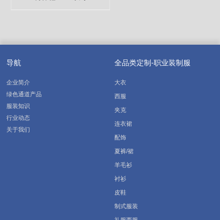
导航
全品类定制-职业装制服
企业简介
大衣
绿色通道产品
西服
服装知识
夹克
行业动态
连衣裙
关于我们
配饰
夏裤/裙
羊毛衫
衬衫
皮鞋
制式服装