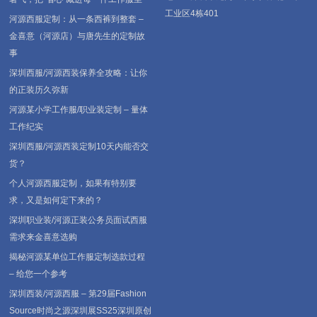
工业区4栋401
河源西服定制：从一条西裤到整套 –
金喜意（河源店）与唐先生的定制故
事
深圳西服/河源西装保养全攻略：让你
的正装历久弥新
河源某小学工作服/职业装定制 – 量体
工作纪实
深圳西服/河源西装定制10天内能否交
货？
个人河源西服定制，如果有特别要
求，又是如何定下来的？
深圳职业装/河源正装公务员面试西服
需求来金喜意选购
揭秘河源某单位工作服定制选款过程
– 给您一个参考
深圳西装/河源西服 – 第29届Fashion
Source时尚之源深圳展SS25深圳原创