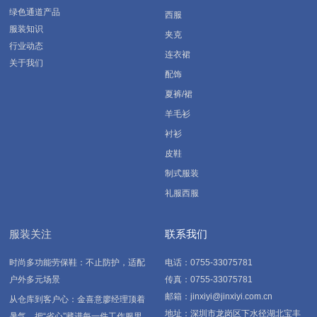
绿色通道产品
西服
服装知识
夹克
行业动态
连衣裙
关于我们
配饰
夏裤/裙
羊毛衫
衬衫
皮鞋
制式服装
礼服西服
服装关注
联系我们
时尚多功能劳保鞋：不止防护，适配
电话：0755-33075781
户外多元场景
传真：0755-33075781
邮箱：jinxiyi@jinxiyi.com.cn
从仓库到客户心：金喜意廖经理顶着
地址：深圳市龙岗区下水径湖北宝丰
暑气，把“省心”藏进每一件工作服里