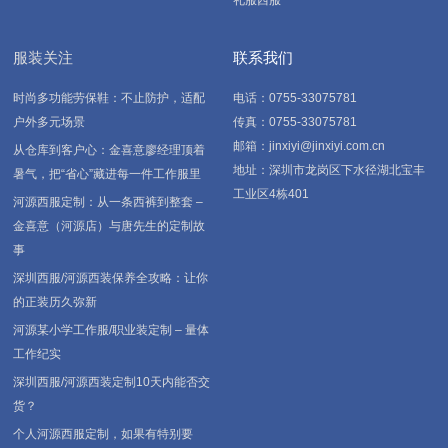
礼服西服
服装关注
联系我们
时尚多功能劳保鞋：不止防护，适配
电话：0755-33075781
户外多元场景
传真：0755-33075781
邮箱：jinxiyi@jinxiyi.com.cn
从仓库到客户心：金喜意廖经理顶着
地址：深圳市龙岗区下水径湖北宝丰
暑气，把“省心”藏进每一件工作服里
工业区4栋401
河源西服定制：从一条西裤到整套 –
金喜意（河源店）与唐先生的定制故
事
深圳西服/河源西装保养全攻略：让你
的正装历久弥新
河源某小学工作服/职业装定制 – 量体
工作纪实
深圳西服/河源西装定制10天内能否交
货？
个人河源西服定制，如果有特别要