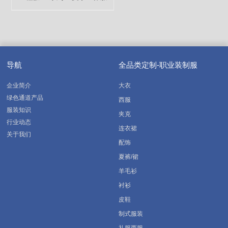
导航
全品类定制-职业装制服
企业简介
大衣
绿色通道产品
西服
服装知识
夹克
行业动态
连衣裙
关于我们
配饰
夏裤/裙
羊毛衫
衬衫
皮鞋
制式服装