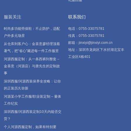
礼服西服
服装关注
联系我们
时尚多功能劳保鞋：不止防护，适配
电话：0755-33075781
户外多元场景
传真：0755-33075781
邮箱：jinxiyi@jinxiyi.com.cn
从仓库到客户心：金喜意廖经理顶着
地址：深圳市龙岗区下水径湖北宝丰
暑气，把“省心”藏进每一件工作服里
工业区4栋401
河源西服定制：从一条西裤到整套 –
金喜意（河源店）与唐先生的定制故
事
深圳西服/河源西装保养全攻略：让你
的正装历久弥新
河源某小学工作服/职业装定制 – 量体
工作纪实
深圳西服/河源西装定制10天内能否交
货？
个人河源西服定制，如果有特别要