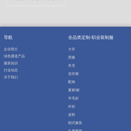
导航
全品类定制-职业装制服
企业简介
大衣
绿色通道产品
西服
服装知识
夹克
行业动态
连衣裙
关于我们
配饰
夏裤/裙
羊毛衫
衬衫
皮鞋
制式服装