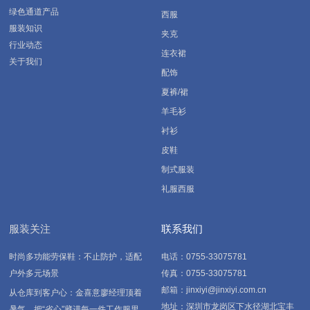
绿色通道产品
西服
服装知识
夹克
行业动态
连衣裙
关于我们
配饰
夏裤/裙
羊毛衫
衬衫
皮鞋
制式服装
礼服西服
服装关注
联系我们
时尚多功能劳保鞋：不止防护，适配
电话：0755-33075781
户外多元场景
传真：0755-33075781
邮箱：jinxiyi@jinxiyi.com.cn
从仓库到客户心：金喜意廖经理顶着
地址：深圳市龙岗区下水径湖北宝丰
暑气，把“省心”藏进每一件工作服里