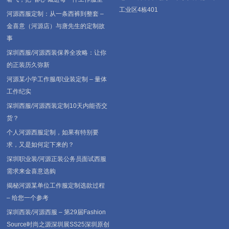
工业区4栋401
河源西服定制：从一条西裤到整套 –
金喜意（河源店）与唐先生的定制故
事
深圳西服/河源西装保养全攻略：让你
的正装历久弥新
河源某小学工作服/职业装定制 – 量体
工作纪实
深圳西服/河源西装定制10天内能否交
货？
个人河源西服定制，如果有特别要
求，又是如何定下来的？
深圳职业装/河源正装公务员面试西服
需求来金喜意选购
揭秘河源某单位工作服定制选款过程
– 给您一个参考
深圳西装/河源西服 – 第29届Fashion
Source时尚之源深圳展SS25深圳原创