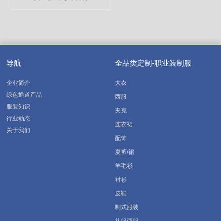
导航
全品类定制-职业装制服
企业简介
大衣
绿色通道产品
西服
服装知识
夹克
行业动态
连衣裙
关于我们
配饰
夏裤/裙
羊毛衫
衬衫
皮鞋
制式服装