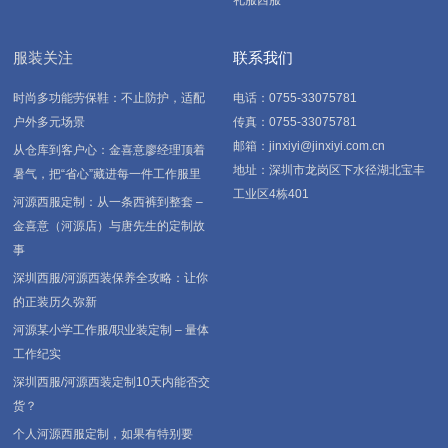
礼服西服
服装关注
联系我们
时尚多功能劳保鞋：不止防护，适配
电话：0755-33075781
户外多元场景
传真：0755-33075781
邮箱：jinxiyi@jinxiyi.com.cn
从仓库到客户心：金喜意廖经理顶着
地址：深圳市龙岗区下水径湖北宝丰
暑气，把“省心”藏进每一件工作服里
工业区4栋401
河源西服定制：从一条西裤到整套 –
金喜意（河源店）与唐先生的定制故
事
深圳西服/河源西装保养全攻略：让你
的正装历久弥新
河源某小学工作服/职业装定制 – 量体
工作纪实
深圳西服/河源西装定制10天内能否交
货？
个人河源西服定制，如果有特别要