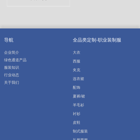
导航
全品类定制-职业装制服
企业简介
大衣
绿色通道产品
西服
服装知识
夹克
行业动态
连衣裙
关于我们
配饰
夏裤/裙
羊毛衫
衬衫
皮鞋
制式服装