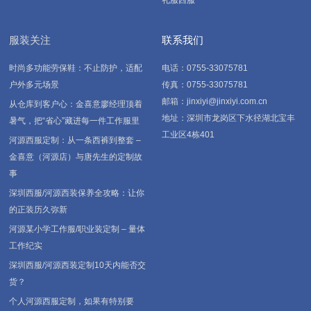
礼服西服
服装关注
联系我们
时尚多功能劳保鞋：不止防护，适配
电话：0755-33075781
户外多元场景
传真：0755-33075781
邮箱：jinxiyi@jinxiyi.com.cn
从仓库到客户心：金喜意廖经理顶着
地址：深圳市龙岗区下水径湖北宝丰
暑气，把“省心”藏进每一件工作服里
工业区4栋401
河源西服定制：从一条西裤到整套 –
金喜意（河源店）与唐先生的定制故
事
深圳西服/河源西装保养全攻略：让你
的正装历久弥新
河源某小学工作服/职业装定制 – 量体
工作纪实
深圳西服/河源西装定制10天内能否交
货？
个人河源西服定制，如果有特别要