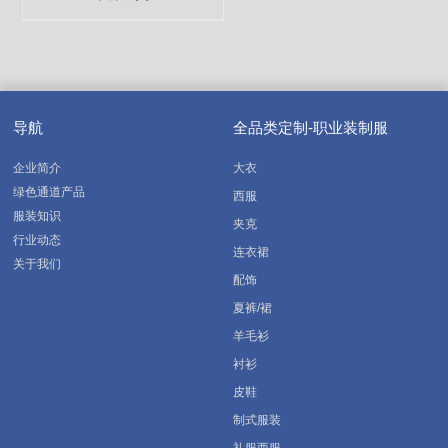
导航
全品类定制-职业装制服
企业简介
大衣
绿色通道产品
西服
服装知识
夹克
行业动态
连衣裙
关于我们
配饰
夏裤/裙
羊毛衫
衬衫
皮鞋
制式服装