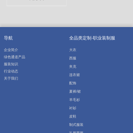
导航
全品类定制-职业装制服
企业简介
大衣
绿色通道产品
西服
服装知识
夹克
行业动态
连衣裙
关于我们
配饰
夏裤/裙
羊毛衫
衬衫
皮鞋
制式服装