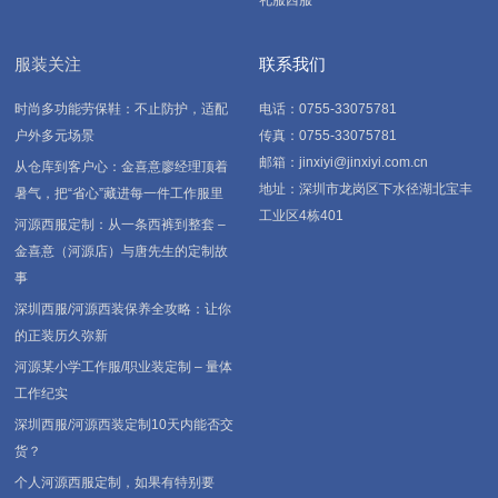
礼服西服
服装关注
联系我们
时尚多功能劳保鞋：不止防护，适配
电话：0755-33075781
户外多元场景
传真：0755-33075781
邮箱：jinxiyi@jinxiyi.com.cn
从仓库到客户心：金喜意廖经理顶着
地址：深圳市龙岗区下水径湖北宝丰
暑气，把“省心”藏进每一件工作服里
工业区4栋401
河源西服定制：从一条西裤到整套 –
金喜意（河源店）与唐先生的定制故
事
深圳西服/河源西装保养全攻略：让你
的正装历久弥新
河源某小学工作服/职业装定制 – 量体
工作纪实
深圳西服/河源西装定制10天内能否交
货？
个人河源西服定制，如果有特别要