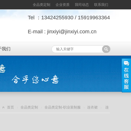
全品类定制
企业资质
我司动态
联系我们
Tel ：13424255930 / 15919963364
E-mail : jinxiyi@jinxiyi.com.cn
于我们
首页
全品类定制
全品类定制-职业装制服
连衣裙
连
衣裙J系列