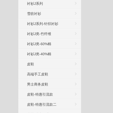
衬衫J系列
雪纺衬衫
衬衫J系列-针织衬衫
衬衫J类-竹纤维
衬衫J类-60%棉
衬衫J类-40%棉
皮鞋
高端手工皮鞋
男士商务皮鞋
皮鞋-特惠引流款
皮鞋-特惠引流款二