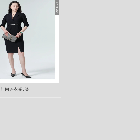
时尚连衣裙J类