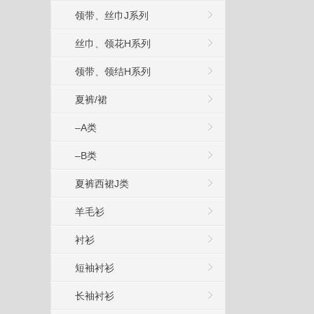
领带、丝巾J系列
丝巾、领花H系列
领带、领结H系列
夏裤/裙
–A类
–B类
夏裤西裙J类
羊毛衫
衬衫
短袖衬衫
长袖衬衫