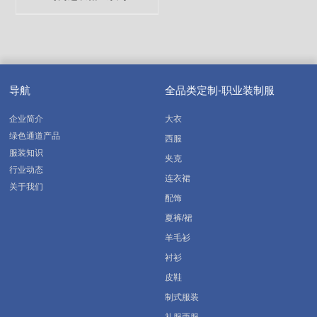
导航
全品类定制-职业装制服
企业简介
大衣
绿色通道产品
西服
服装知识
夹克
行业动态
连衣裙
关于我们
配饰
夏裤/裙
羊毛衫
衬衫
皮鞋
制式服装