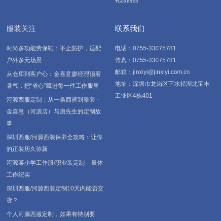
礼服西服
服装关注
联系我们
时尚多功能劳保鞋：不止防护，适配
电话：0755-33075781
户外多元场景
传真：0755-33075781
邮箱：jinxiyi@jinxiyi.com.cn
从仓库到客户心：金喜意廖经理顶着
地址：深圳市龙岗区下水径湖北宝丰
暑气，把“省心”藏进每一件工作服里
工业区4栋401
河源西服定制：从一条西裤到整套 –
金喜意（河源店）与唐先生的定制故
事
深圳西服/河源西装保养全攻略：让你
的正装历久弥新
河源某小学工作服/职业装定制 – 量体
工作纪实
深圳西服/河源西装定制10天内能否交
货？
个人河源西服定制，如果有特别要