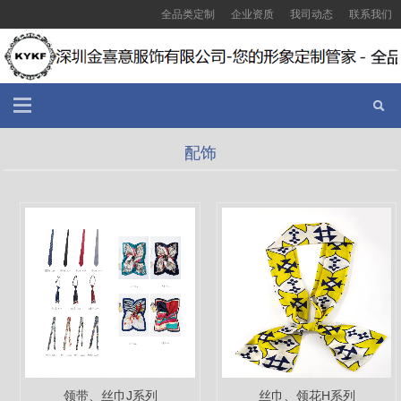
全品类定制
企业资质
我司动态
联系我们
配饰
领带、丝巾J系列
丝巾、领花H系列