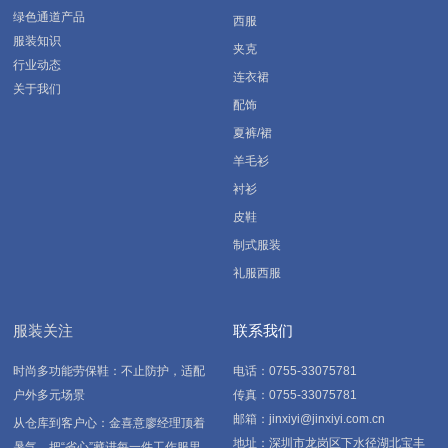
绿色通道产品
西服
服装知识
夹克
行业动态
连衣裙
关于我们
配饰
夏裤/裙
羊毛衫
衬衫
皮鞋
制式服装
礼服西服
服装关注
联系我们
时尚多功能劳保鞋：不止防护，适配
电话：0755-33075781
户外多元场景
传真：0755-33075781
邮箱：jinxiyi@jinxiyi.com.cn
从仓库到客户心：金喜意廖经理顶着
地址：深圳市龙岗区下水径湖北宝丰
暑气，把“省心”藏进每一件工作服里