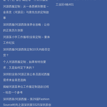
工业区4栋401
河源西服定制：从一条西裤到整套 –
金喜意（河源店）与唐先生的定制故
事
深圳西服/河源西装保养全攻略：让你
的正装历久弥新
河源某小学工作服/职业装定制 – 量体
工作纪实
深圳西服/河源西装定制10天内能否交
货？
个人河源西服定制，如果有特别要
求，又是如何定下来的？
深圳职业装/河源正装公务员面试西服
需求来金喜意选购
揭秘河源某单位工作服定制选款过程
– 给您一个参考
深圳西装/河源西服 – 第29届Fashion
Source时尚之源深圳展SS25深圳原创