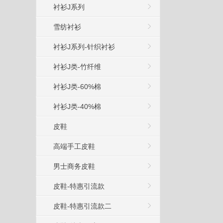
衬衫J系列
雪纺衬衫
衬衫J系列-针织衬衫
衬衫J类-竹纤维
衬衫J类-60%棉
衬衫J类-40%棉
皮鞋
高端手工皮鞋
男士商务皮鞋
皮鞋-特惠引流款
皮鞋-特惠引流款二