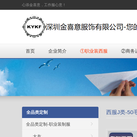
心添金喜意，工作服心意！
首页
企业简介
①职业装西服
②商务
西服J类-50
全品类定制
全品类定制-职业装制服
大衣