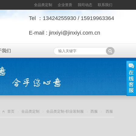
全品类定制
企业资质
我司动态
联系我们
Tel ：13424255930 / 15919963364
E-mail : jinxiyi@jinxiyi.com.cn
于我们
首页
全品类定制
全品类定制-职业装制服
西服
西服
J类-50毛+70毛