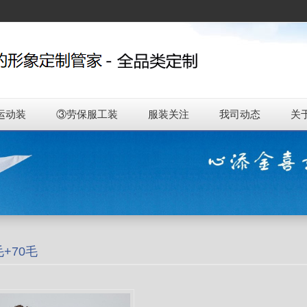
运动装
③劳保服工装
服装关注
我司动态
关
毛+70毛