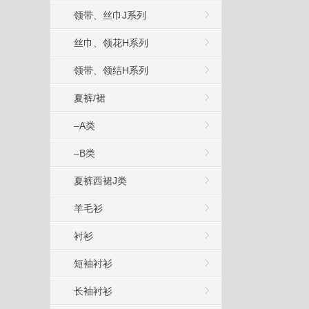
领带、丝巾J系列
丝巾、领花H系列
领带、领结H系列
夏裤/裙
–A类
–B类
夏裤西裙J类
羊毛衫
衬衫
短袖衬衫
长袖衬衫