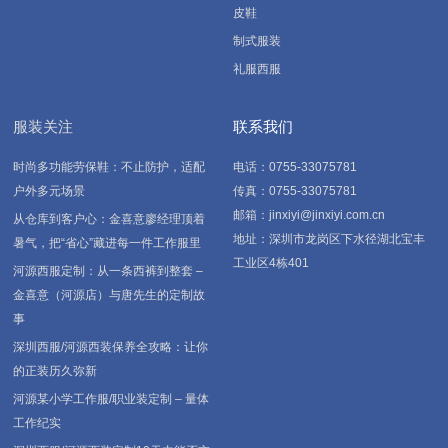
皮鞋
制式服装
礼服西服
服装关注
联系我们
时尚多功能劳保鞋：不止防护，适配
电话：0755-33075781
户外多元场景
传真：0755-33075781
邮箱：jinxiyi@jinxiyi.com.cn
从仓库到客户心：金喜意廖经理顶着
地址：深圳市龙岗区下水径湖北宝丰
暑气，把“省心”藏进每一件工作服里
工业区4栋401
河源西服定制：从一条西裤到整套 –
金喜意（河源店）与唐先生的定制故
事
深圳西服/河源西装保养全攻略：让你
的正装历久弥新
河源某小学工作服/职业装定制 – 量体
工作纪实