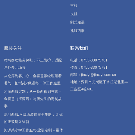
衬衫
皮鞋
制式服装
礼服西服
服装关注
联系我们
时尚多功能劳保鞋：不止防护，适配
电话：0755-33075781
户外多元场景
传真：0755-33075781
邮箱：jinxiyi@jinxiyi.com.cn
从仓库到客户心：金喜意廖经理顶着
地址：深圳市龙岗区下水径湖北宝丰
暑气，把“省心”藏进每一件工作服里
工业区4栋401
河源西服定制：从一条西裤到整套 –
金喜意（河源店）与唐先生的定制故
事
深圳西服/河源西装保养全攻略：让你
的正装历久弥新
河源某小学工作服/职业装定制 – 量体