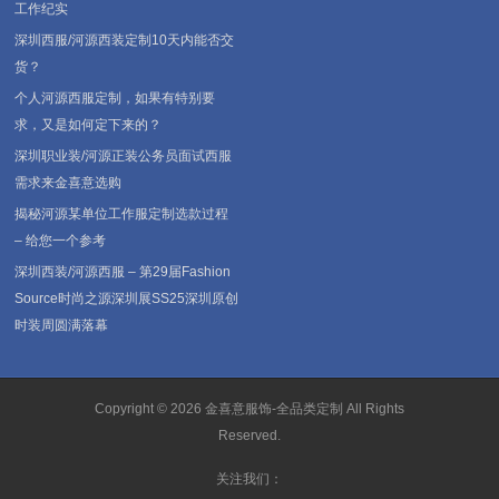
工作纪实
深圳西服/河源西装定制10天内能否交
货？
个人河源西服定制，如果有特别要
求，又是如何定下来的？
深圳职业装/河源正装公务员面试西服
需求来金喜意选购
揭秘河源某单位工作服定制选款过程
– 给您一个参考
深圳西装/河源西服 – 第29届Fashion
Source时尚之源深圳展SS25深圳原创
时装周圆满落幕
Copyright © 2026
金喜意服饰-全品类定制
All Rights
Reserved.
关注我们：