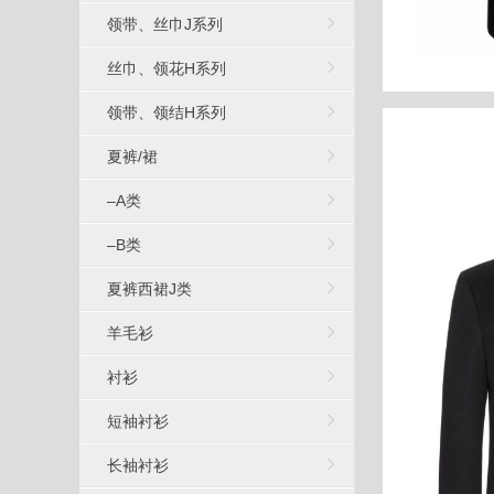
领带、丝巾J系列
丝巾、领花H系列
领带、领结H系列
夏裤/裙
–A类
–B类
夏裤西裙J类
羊毛衫
衬衫
短袖衬衫
长袖衬衫