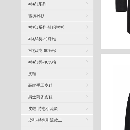
衬衫J系列
雪纺衬衫
衬衫J系列-针织衬衫
衬衫J类-竹纤维
衬衫J类-60%棉
衬衫J类-40%棉
皮鞋
高端手工皮鞋
男士商务皮鞋
皮鞋-特惠引流款
皮鞋-特惠引流款二