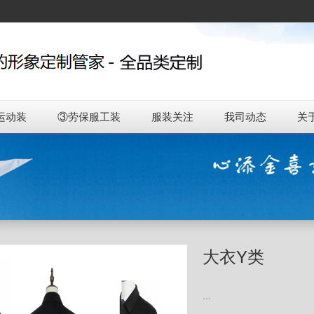
运动装
③劳保服工装
服装关注
我司动态
关
大衣Y类
...