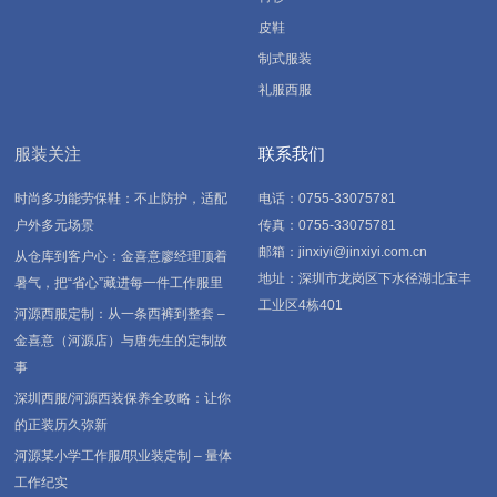
皮鞋
制式服装
礼服西服
服装关注
联系我们
时尚多功能劳保鞋：不止防护，适配
电话：0755-33075781
户外多元场景
传真：0755-33075781
邮箱：jinxiyi@jinxiyi.com.cn
从仓库到客户心：金喜意廖经理顶着
地址：深圳市龙岗区下水径湖北宝丰
暑气，把“省心”藏进每一件工作服里
工业区4栋401
河源西服定制：从一条西裤到整套 –
金喜意（河源店）与唐先生的定制故
事
深圳西服/河源西装保养全攻略：让你
的正装历久弥新
河源某小学工作服/职业装定制 – 量体
工作纪实