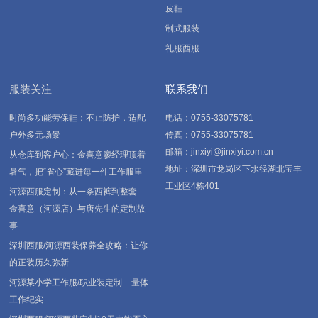
皮鞋
制式服装
礼服西服
服装关注
联系我们
时尚多功能劳保鞋：不止防护，适配
电话：0755-33075781
户外多元场景
传真：0755-33075781
邮箱：jinxiyi@jinxiyi.com.cn
从仓库到客户心：金喜意廖经理顶着
地址：深圳市龙岗区下水径湖北宝丰
暑气，把“省心”藏进每一件工作服里
工业区4栋401
河源西服定制：从一条西裤到整套 –
金喜意（河源店）与唐先生的定制故
事
深圳西服/河源西装保养全攻略：让你
的正装历久弥新
河源某小学工作服/职业装定制 – 量体
工作纪实