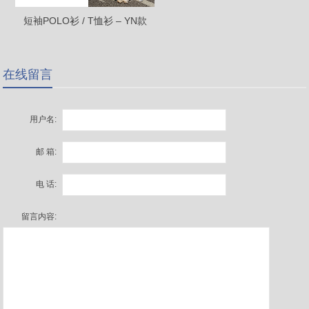
短袖POLO衫 / T恤衫 – YN款
在线留言
用户名:
邮 箱:
电 话:
留言内容: