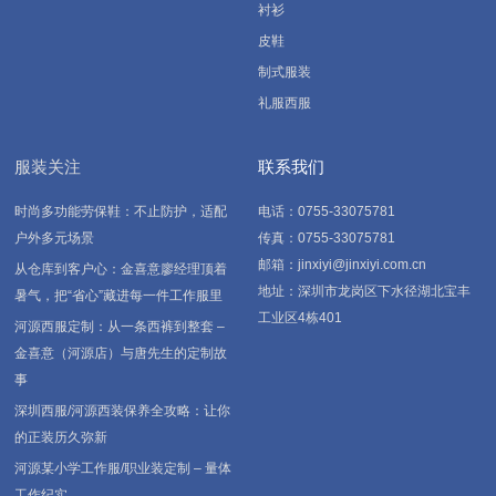
衬衫
皮鞋
制式服装
礼服西服
服装关注
联系我们
时尚多功能劳保鞋：不止防护，适配
电话：0755-33075781
户外多元场景
传真：0755-33075781
邮箱：jinxiyi@jinxiyi.com.cn
从仓库到客户心：金喜意廖经理顶着
地址：深圳市龙岗区下水径湖北宝丰
暑气，把“省心”藏进每一件工作服里
工业区4栋401
河源西服定制：从一条西裤到整套 –
金喜意（河源店）与唐先生的定制故
事
深圳西服/河源西装保养全攻略：让你
的正装历久弥新
河源某小学工作服/职业装定制 – 量体
工作纪实