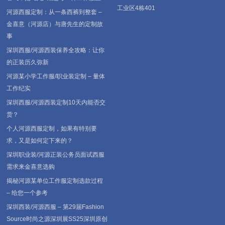
工业区4栋401
河源西服定制：从一条西裤到整套 –
金喜意（河源店）与唐先生的定制故
事
深圳西服/河源西装保养全攻略：让你
的正装历久弥新
河源某小学工作服/职业装定制 – 量体
工作纪实
深圳西服/河源西装定制10天内能否交
货？
个人河源西服定制，如果有特别要
求，又是如何定下来的？
深圳职业装/河源正装公务员面试西服
需求来金喜意选购
揭秘河源某单位工作服定制选款过程
– 给您一个参考
深圳西装/河源西服 – 第29届Fashion
Source时尚之源深圳展SS25深圳原创