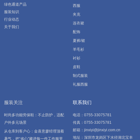
绿色通道产品
西服
服装知识
夹克
行业动态
连衣裙
关于我们
配饰
夏裤/裙
羊毛衫
衬衫
皮鞋
制式服装
礼服西服
服装关注
联系我们
时尚多功能劳保鞋：不止防护，适配
电话：0755-33075781
户外多元场景
传真：0755-33075781
邮箱：jinxiyi@jinxiyi.com.cn
从仓库到客户心：金喜意廖经理顶着
地址：深圳市龙岗区下水径湖北宝丰
暑气，把“省心”藏进每一件工作服里