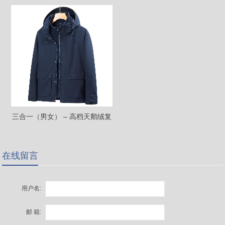
251718566066
量，YKK拉链+小牛津面料+90%
高端白鸭绒（高档款）
25172102306
三合一（男女） – 高档天鹅绒复
合内胆-主推25171252288（团
体可以定制羽绒内胆！）
在线留言
用户名:
邮 箱: