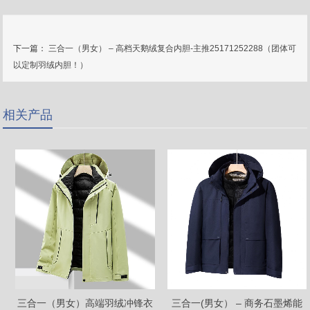
下一篇：
三合一（男女） – 高档天鹅绒复合内胆-主推25171252288（团体可
以定制羽绒内胆！）
相关产品
三合一（男女）高端羽绒冲锋衣
三合一(男女） – 商务石墨烯能