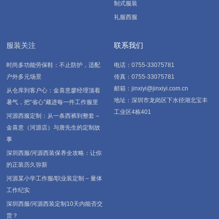
制式服装
礼服西服
服装关注
联系我们
时尚多功能劳保鞋：不止防护，适配
电话：0755-33075781
户外多元场景
传真：0755-33075781
邮箱：jinxiyi@jinxiyi.com.cn
从仓库到客户心：金喜意廖经理顶着
地址：深圳市龙岗区下水径湖北宝丰
暑气，把“省心”藏进每一件工作服里
工业区4栋401
河源西服定制：从一条西裤到整套 –
金喜意（河源店）与唐先生的定制故
事
深圳西服/河源西装保养全攻略：让你
的正装历久弥新
河源某小学工作服/职业装定制 – 量体
工作纪实
深圳西服/河源西装定制10天内能否交
货？