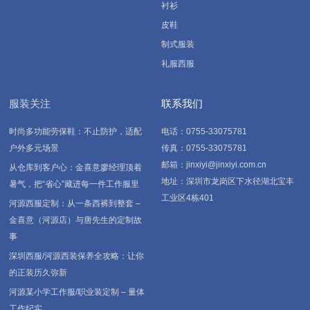
衬衫
皮鞋
制式服装
礼服西服
服装关注
联系我们
时尚多功能劳保鞋：不止防护，适配
电话：0755-33075781
户外多元场景
传真：0755-33075781
邮箱：jinxiyi@jinxiyi.com.cn
从仓库到客户心：金喜意廖经理顶着
地址：深圳市龙岗区下水径湖北宝丰
暑气，把“省心”藏进每一件工作服里
工业区4栋401
河源西服定制：从一条西裤到整套 –
金喜意（河源店）与唐先生的定制故
事
深圳西服/河源西装保养全攻略：让你
的正装历久弥新
河源某小学工作服/职业装定制 – 量体
工作纪实