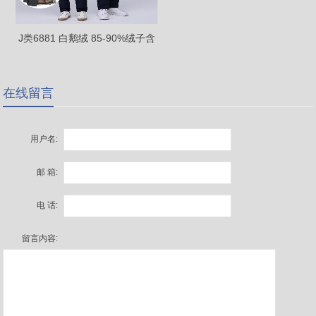
J类6881 白鹅绒 85-90%绒子含
量（可拆卸内胆）
在线留言
用户名:
邮 箱:
电 话:
留言内容: