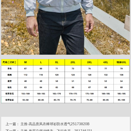
上一篇：
主推-高品质风衣棒球衫防水透气25173820B
下一篇：
主推-单层立领冲锋衣，飞行夹克，251746J21