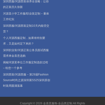
深圳西服/河源西装保养全攻略：让你
的正装历久弥新
河源某小学工作服/职业装定制 – 量体
工作纪实
深圳西服/河源西装定制10天内能否交
货？
个人河源西服定制，如果有特别要
求，又是如何定下来的？
深圳职业装/河源正装公务员面试西服
需求来金喜意选购
揭秘河源某单位工作服定制选款过程
– 给您一个参考
深圳西装/河源西服 – 第29届Fashion
Source时尚之源深圳展SS25深圳原创
时装周圆满落幕
Copyright © 2026
金喜意服饰-全品类定制
All Rights