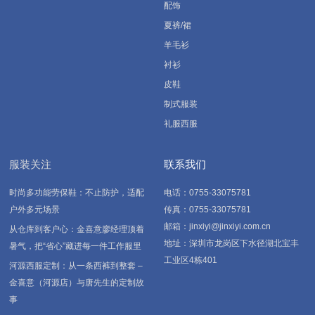
配饰
夏裤/裙
羊毛衫
衬衫
皮鞋
制式服装
礼服西服
服装关注
联系我们
时尚多功能劳保鞋：不止防护，适配
电话：0755-33075781
户外多元场景
传真：0755-33075781
邮箱：jinxiyi@jinxiyi.com.cn
从仓库到客户心：金喜意廖经理顶着
地址：深圳市龙岗区下水径湖北宝丰
暑气，把“省心”藏进每一件工作服里
工业区4栋401
河源西服定制：从一条西裤到整套 –
金喜意（河源店）与唐先生的定制故
事