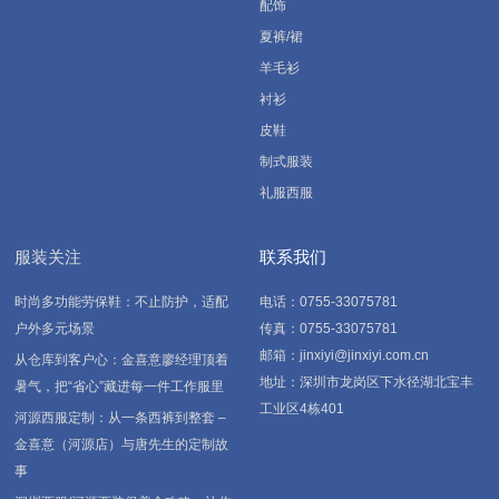
配饰
夏裤/裙
羊毛衫
衬衫
皮鞋
制式服装
礼服西服
服装关注
联系我们
时尚多功能劳保鞋：不止防护，适配
电话：0755-33075781
户外多元场景
传真：0755-33075781
邮箱：jinxiyi@jinxiyi.com.cn
从仓库到客户心：金喜意廖经理顶着
地址：深圳市龙岗区下水径湖北宝丰
暑气，把“省心”藏进每一件工作服里
工业区4栋401
河源西服定制：从一条西裤到整套 –
金喜意（河源店）与唐先生的定制故
事