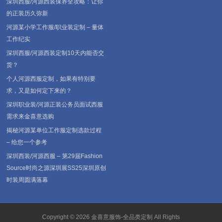
深圳西服/河源西装保养全攻略：让你
的正装历久弥新
河源某小学工作服/职业装定制 – 量体
工作纪实
深圳西服/河源西装定制10天内能否交
货？
个人河源西服定制，如果有特别要
求，又是如何定下来的？
深圳职业装/河源正装公务员面试西服
需求来金喜意选购
揭秘河源某单位工作服定制选款过程
– 给您一个参考
深圳西装/河源西服 – 第29届Fashion
Source时尚之源深圳展SS25深圳原创
时装周圆满落幕
Copyright © 2026
金喜意服饰-全品类定制
All Rights