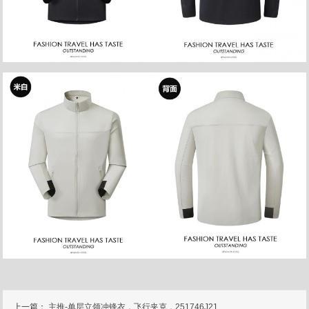
上一篇：
主推-单层立领冲锋衣，飞行夹克，251746J21