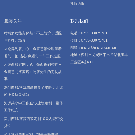
礼服西服
服装关注
联系我们
时尚多功能劳保鞋：不止防护，适配
电话：0755-33075781
户外多元场景
传真：0755-33075781
邮箱：jinxiyi@jinxiyi.com.cn
从仓库到客户心：金喜意廖经理顶着
地址：深圳市龙岗区下水径湖北宝丰
暑气，把“省心”藏进每一件工作服里
工业区4栋401
河源西服定制：从一条西裤到整套 –
金喜意（河源店）与唐先生的定制故
事
深圳西服/河源西装保养全攻略：让你
的正装历久弥新
河源某小学工作服/职业装定制 – 量体
工作纪实
深圳西服/河源西装定制10天内能否交
货？
个人河源西服定制，如果有特别要