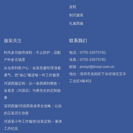
皮鞋
制式服装
礼服西服
服装关注
联系我们
时尚多功能劳保鞋：不止防护，适配
电话：0755-33075781
户外多元场景
传真：0755-33075781
邮箱：jinxiyi@jinxiyi.com.cn
从仓库到客户心：金喜意廖经理顶着
地址：深圳市龙岗区下水径湖北宝丰
暑气，把“省心”藏进每一件工作服里
工业区4栋401
河源西服定制：从一条西裤到整套 –
金喜意（河源店）与唐先生的定制故
事
深圳西服/河源西装保养全攻略：让你
的正装历久弥新
河源某小学工作服/职业装定制 – 量体
工作纪实