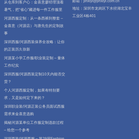
邮箱：jinxiyi@jinxiyi.com.cn
从仓库到客户心：金喜意廖经理顶着
地址：深圳市龙岗区下水径湖北宝丰
暑气，把“省心”藏进每一件工作服里
工业区4栋401
河源西服定制：从一条西裤到整套 –
金喜意（河源店）与唐先生的定制故
事
深圳西服/河源西装保养全攻略：让你
的正装历久弥新
河源某小学工作服/职业装定制 – 量体
工作纪实
深圳西服/河源西装定制10天内能否交
货？
个人河源西服定制，如果有特别要
求，又是如何定下来的？
深圳职业装/河源正装公务员面试西服
需求来金喜意选购
揭秘河源某单位工作服定制选款过程
– 给您一个参考
深圳西装/河源西服 – 第29届Fashion