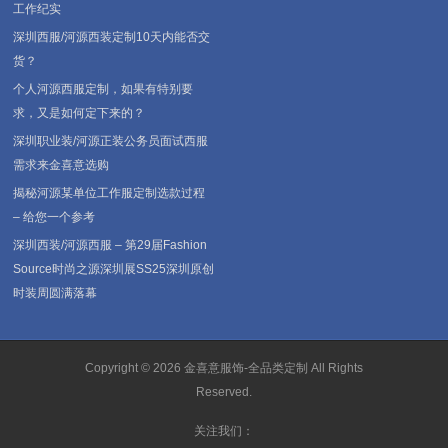
工作纪实
深圳西服/河源西装定制10天内能否交
货？
个人河源西服定制，如果有特别要
求，又是如何定下来的？
深圳职业装/河源正装公务员面试西服
需求来金喜意选购
揭秘河源某单位工作服定制选款过程
– 给您一个参考
深圳西装/河源西服 – 第29届Fashion
Source时尚之源深圳展SS25深圳原创
时装周圆满落幕
Copyright © 2026
金喜意服饰-全品类定制
All Rights
Reserved.
关注我们：