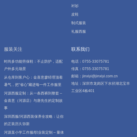
衬衫
皮鞋
制式服装
礼服西服
服装关注
联系我们
时尚多功能劳保鞋：不止防护，适配
电话：0755-33075781
户外多元场景
传真：0755-33075781
邮箱：jinxiyi@jinxiyi.com.cn
从仓库到客户心：金喜意廖经理顶着
地址：深圳市龙岗区下水径湖北宝丰
暑气，把“省心”藏进每一件工作服里
工业区4栋401
河源西服定制：从一条西裤到整套 –
金喜意（河源店）与唐先生的定制故
事
深圳西服/河源西装保养全攻略：让你
的正装历久弥新
河源某小学工作服/职业装定制 – 量体