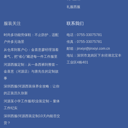
礼服西服
服装关注
联系我们
时尚多功能劳保鞋：不止防护，适配
电话：0755-33075781
户外多元场景
传真：0755-33075781
邮箱：jinxiyi@jinxiyi.com.cn
从仓库到客户心：金喜意廖经理顶着
地址：深圳市龙岗区下水径湖北宝丰
暑气，把“省心”藏进每一件工作服里
工业区4栋401
河源西服定制：从一条西裤到整套 –
金喜意（河源店）与唐先生的定制故
事
深圳西服/河源西装保养全攻略：让你
的正装历久弥新
河源某小学工作服/职业装定制 – 量体
工作纪实
深圳西服/河源西装定制10天内能否交
货？